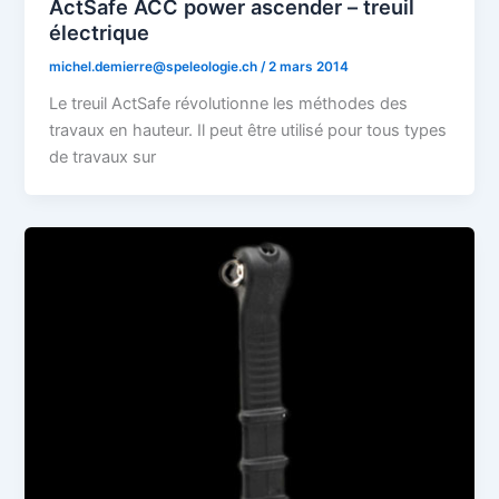
ActSafe ACC power ascender – treuil
électrique
michel.demierre@speleologie.ch
/
2 mars 2014
Le treuil ActSafe révolutionne les méthodes des
travaux en hauteur. Il peut être utilisé pour tous types
de travaux sur