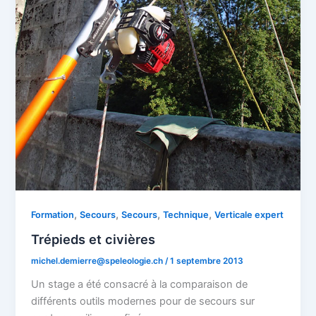
,
,
,
,
Formation
Secours
Secours
Technique
Verticale expert
Trépieds et civières
michel.demierre@speleologie.ch
/
1 septembre 2013
Un stage a été consacré à la comparaison de
différents outils modernes pour de secours sur