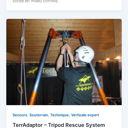
corde en milieu confiné.
,
,
,
Secours
Souterrain
Technique
Verticale expert
TerrAdaptor – Tripod Rescue System