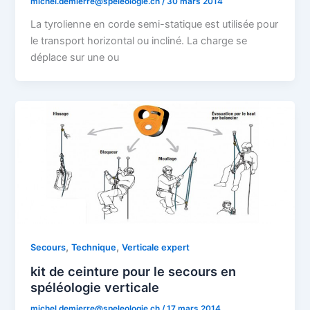
michel.demierre@speleologie.ch
/
30 mars 2014
La tyrolienne en corde semi-statique est utilisée pour
le transport horizontal ou incliné. La charge se
déplace sur une ou
,
,
Secours
Technique
Verticale expert
kit de ceinture pour le secours en
spéléologie verticale
michel.demierre@speleologie.ch
/
17 mars 2014