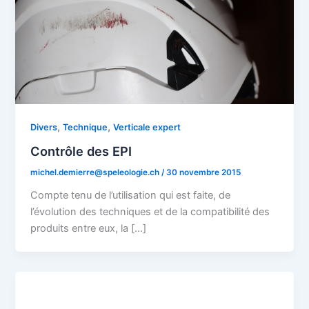
,
,
Divers
Technique
Verticale expert
Contrôle des EPI
michel.demierre@speleologie.ch
/
30 novembre 2015
Compte tenu de l’utilisation qui est faite, de
l’évolution des techniques et de la compatibilité des
produits entre eux, la […]