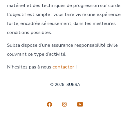
matériel et des techniques de progression sur corde.
L’objectif est simple : vous faire vivre une expérience
forte, encadrée sérieusement, dans les meilleures
conditions possibles.
Subsa dispose d’une assurance responsabilité civile
couvrant ce type d’activité.
N’hésitez pas à nous
contacter
!
© 2026
SUBSA
Open
Open
Open
Facebook
Instagram
YouTube
in
in
in